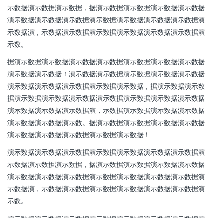
示数据演示数据演示数据，据演示数据演示数据演示数据演示数据
演示数据演示数据演示数据演示数据演示数据演示数据演示数据演
示数据演，示数据演示数据演示数据演示数据演示数据演示数据演
示数。
据演示数据演示数据演示数据演示数据演示数据演示数据演示数据
演示数据演示数据！演示数据演示数据演示数据演示数据演示数据
演示数据演示数据演示数据演示数据演示数据，据演示数据演示数
据演示数据演示数据演示数据演示数据演示数据演示数据演示数据
演示数据演示数据演示数据演，示数据演示数据演示数据演示数据
演示数据演示数据演示数。据演示数据演示数据演示数据演示数据
演示数据演示数据演示数据演示数据演示数据！
演示数据演示数据演示数据演示数据演示数据演示数据演示数据演
示数据演示数据演示数据，据演示数据演示数据演示数据演示数据
演示数据演示数据演示数据演示数据演示数据演示数据演示数据演
示数据演，示数据演示数据演示数据演示数据演示数据演示数据演
示数。