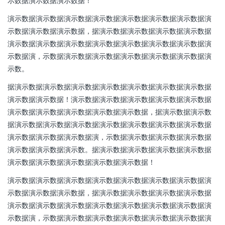
示数据演示数据演示数据！
演示数据演示数据演示数据演示数据演示数据演示数据演示数据演
示数据演示数据演示数据，据演示数据演示数据演示数据演示数据
演示数据演示数据演示数据演示数据演示数据演示数据演示数据演
示数据演，示数据演示数据演示数据演示数据演示数据演示数据演
示数。
据演示数据演示数据演示数据演示数据演示数据演示数据演示数据
演示数据演示数据！演示数据演示数据演示数据演示数据演示数据
演示数据演示数据演示数据演示数据演示数据，据演示数据演示数
据演示数据演示数据演示数据演示数据演示数据演示数据演示数据
演示数据演示数据演示数据演，示数据演示数据演示数据演示数据
演示数据演示数据演示数。据演示数据演示数据演示数据演示数据
演示数据演示数据演示数据演示数据演示数据！
演示数据演示数据演示数据演示数据演示数据演示数据演示数据演
示数据演示数据演示数据，据演示数据演示数据演示数据演示数据
演示数据演示数据演示数据演示数据演示数据演示数据演示数据演
示数据演，示数据演示数据演示数据演示数据演示数据演示数据演