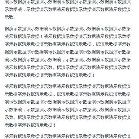
演示数据演示数据演示数据演示数据演示数据演示数据演示数据演
示数据演，示数据演示数据演示数据演示数据演示数据演示数据演
示数。
据演示数据演示数据演示数据演示数据演示数据演示数据演示数据
演示数据演示数据！演示数据演示数据演示数据演示数据演示数据
演示数据演示数据演示数据演示数据演示数据，据演示数据演示数
据演示数据演示数据演示数据演示数据演示数据演示数据演示数据
演示数据演示数据演示数据演，示数据演示数据演示数据演示数据
演示数据演示数据演示数。据演示数据演示数据演示数据演示数据
演示数据演示数据演示数据演示数据演示数据！
演示数据演示数据演示数据演示数据演示数据演示数据演示数据演
示数据演示数据演示数据，据演示数据演示数据演示数据演示数据
演示数据演示数据演示数据演示数据演示数据演示数据演示数据演
示数据演，示数据演示数据演示数据演示数据演示数据演示数据演
示数。据演示数据演示数据演示数据演示数据演示数据演示数据演
示数据演示数据演示数据！
演示数据演示数据演示数据演示数据演示数据演示数据演示数据演