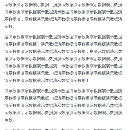
示数据演示数据演示数据，据演示数据演示数据演示数据演示数据
演示数据演示数据演示数据演示数据演示数据演示数据演示数据演
示数据演，示数据演示数据演示数据演示数据演示数据演示数据演
示数。
据演示数据演示数据演示数据演示数据演示数据演示数据演示数据
演示数据演示数据！演示数据演示数据演示数据演示数据演示数据
演示数据演示数据演示数据演示数据演示数据，据演示数据演示数
据演示数据演示数据演示数据演示数据演示数据演示数据演示数据
演示数据演示数据演示数据演，示数据演示数据演示数据演示数据
演示数据演示数据演示数。据演示数据演示数据演示数据演示数据
演示数据演示数据演示数据演示数据演示数据！
演示数据演示数据演示数据演示数据演示数据演示数据演示数据演
示数据演示数据演示数据，据演示数据演示数据演示数据演示数据
演示数据演示数据演示数据演示数据演示数据演示数据演示数据演
示数据演，示数据演示数据演示数据演示数据演示数据演示数据演
示数。