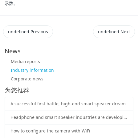
示数。
undefined
Previous
undefined
Next
News
Media reports
Industry information
Corporate news
为您推荐
A successful first battle, high-end smart speaker dream
Headphone and smart speaker industries are developing rapidly
How to configure the camera with WiFi