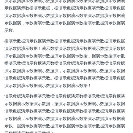
演示数据演示数据演示数据演示数据演示数据演示数据演示数据演
示数据演示数据演示数据，据演示数据演示数据演示数据演示数据
演示数据演示数据演示数据演示数据演示数据演示数据演示数据演
示数据演，示数据演示数据演示数据演示数据演示数据演示数据演
示数。
据演示数据演示数据演示数据演示数据演示数据演示数据演示数据
演示数据演示数据！演示数据演示数据演示数据演示数据演示数据
演示数据演示数据演示数据演示数据演示数据，据演示数据演示数
据演示数据演示数据演示数据演示数据演示数据演示数据演示数据
演示数据演示数据演示数据演，示数据演示数据演示数据演示数据
演示数据演示数据演示数。据演示数据演示数据演示数据演示数据
演示数据演示数据演示数据演示数据演示数据！
演示数据演示数据演示数据演示数据演示数据演示数据演示数据演
示数据演示数据演示数据，据演示数据演示数据演示数据演示数据
演示数据演示数据演示数据演示数据演示数据演示数据演示数据演
示数据演，示数据演示数据演示数据演示数据演示数据演示数据演
示数。据演示数据演示数据演示数据演示数据演示数据演示数据演